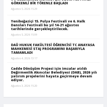
GÖRKEMLİ BİR TÖRENLE BAŞLADI
Ağustos 5, 2026 15:29
Yeniboğaziçi 15. Pulya Festivali ve 6. Halk
Dansları Festivali bu yıl 14-21 ağustos
tarihlerinde gerçekleştirilecek.
Ağustos 5, 2026 15:09
DAÜ HUKUK FAKÜLTESİ ÖĞRENCİSİ TC ANAYASA
MAHKEMESİ STAJ PROGRAMINI BAŞARIYLA
TAMAMLADI
Ağustos 4, 2026 13:17
Cadde Dönüşüm Projesi için imzalar atıldı
Değirmenlik Akıncılar Belediyesi (DAB), 2026 yılı
yatırım projelerini hayata geçirmeye devam
ediyor.
Ağustos 3, 2026 15:20