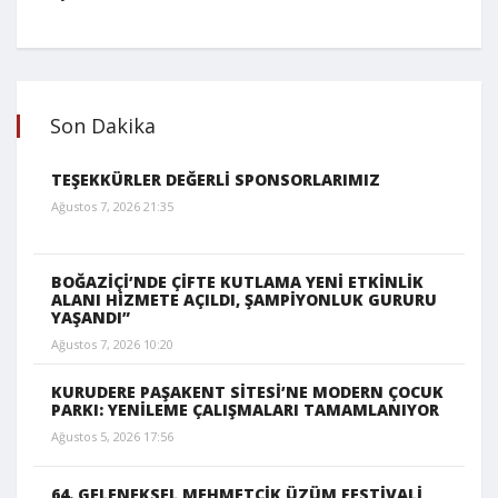
Son Dakika
TEŞEKKÜRLER DEĞERLİ SPONSORLARIMIZ
Ağustos 7, 2026 21:35
BOĞAZİÇİ’NDE ÇİFTE KUTLAMA YENİ ETKİNLİK
ALANI HİZMETE AÇILDI, ŞAMPİYONLUK GURURU
YAŞANDI”
Ağustos 7, 2026 10:20
KURUDERE PAŞAKENT SİTESİ’NE MODERN ÇOCUK
PARKI: YENİLEME ÇALIŞMALARI TAMAMLANIYOR
Ağustos 5, 2026 17:56
64. GELENEKSEL MEHMETÇİK ÜZÜM FESTİVALİ