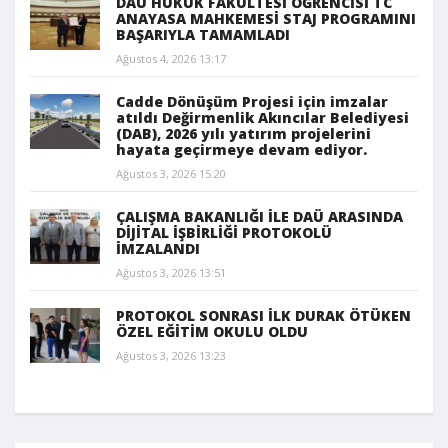
DAÜ HUKUK FAKÜLTESİ ÖĞRENCİSİ TC
ANAYASA MAHKEMESİ STAJ PROGRAMINI
BAŞARIYLA TAMAMLADI
Ağustos 4, 2026 13:17
Cadde Dönüşüm Projesi için imzalar
atıldı Değirmenlik Akıncılar Belediyesi
(DAB), 2026 yılı yatırım projelerini
hayata geçirmeye devam ediyor.
Ağustos 3, 2026 15:20
ÇALIŞMA BAKANLIĞI İLE DAÜ ARASINDA
DİJİTAL İŞBİRLİĞİ PROTOKOLÜ
İMZALANDI
Ağustos 3, 2026 13:51
PROTOKOL SONRASI İLK DURAK ÖTÜKEN
ÖZEL EĞİTİM OKULU OLDU
Ağustos 3, 2026 13:23