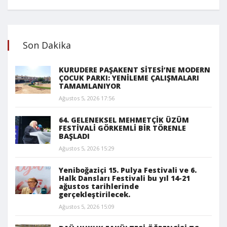
Son Dakika
KURUDERE PAŞAKENT SİTESİ’NE MODERN
ÇOCUK PARKI: YENİLEME ÇALIŞMALARI
TAMAMLANIYOR
Ağustos 5, 2026 17:56
64. GELENEKSEL MEHMETÇİK ÜZÜM
FESTİVALİ GÖRKEMLİ BİR TÖRENLE
BAŞLADI
Ağustos 5, 2026 15:29
Yeniboğaziçi 15. Pulya Festivali ve 6.
Halk Dansları Festivali bu yıl 14-21
ağustos tarihlerinde
gerçekleştirilecek.
Ağustos 5, 2026 15:09