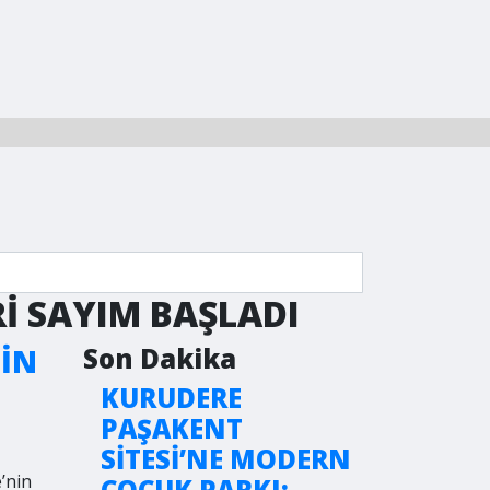
ERİ SAYIM BAŞLADI
ÇİN
Son Dakika
KURUDERE
PAŞAKENT
SİTESİ’NE MODERN
’nin
ÇOCUK PARKI: