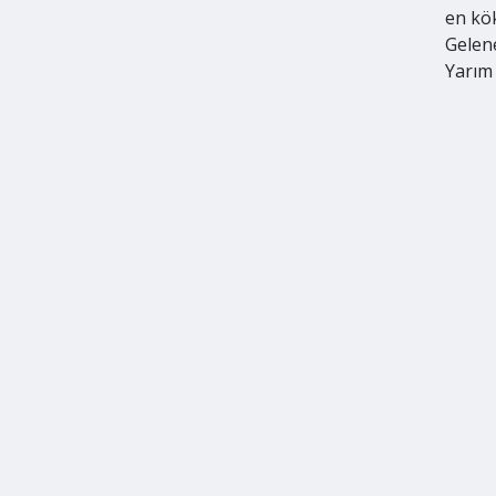
en kö
Gelene
Yarım 