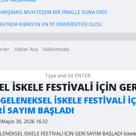
EDİP AKBAYRAM
 YARIŞMASI MUHTEŞEM BİR FİNALLE SONA ERDİ
I’NDA KIBRIS’IN EN İYİ ÜNİVERSİTESİ OLDU
rler
Haber Ara
Hakkımızda
EL İSKELE FESTİVALİ İÇİN G
 GELENEKSEL İSKELE FESTİVALİ İ
Rİ SAYIM BAŞLADI
Mayıs 30, 2026 16:32
ELENEKSEL İSKELE FESTİVALİ İÇİN GERİ SAYIM BAŞLADI İskele