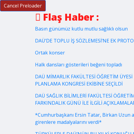
Cancel Preloader
Flaş Haber :
Basın günümüz kutlu mutlu sağlıklı olsun
DAÜ’DE TOPLU İŞ SÖZLEMESİ’NE EK PROT
Ortak konser
Halk dansları gösterileri beğeni topladı
DAÜ MİMARLIK FAKÜLTESİ ÖĞRETİM ÜYESİ 
PLANLAMA KONGRESİ EKİBİNE SEÇİLDİ
DAÜ SAĞLIK BİLİMLERİ FAKÜLTESİ ÖĞRETİM
FARKINDALIK GÜNÜ İLE İLGİLİ AÇIKLAMA
*Cumhurbaşkanı Ersin Tatar, Birkan Uzun a
girenlere madalyalarını verdi*